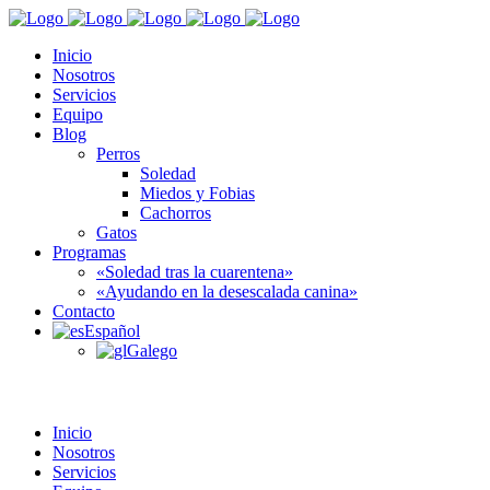
Inicio
Nosotros
Servicios
Equipo
Blog
Perros
Soledad
Miedos y Fobias
Cachorros
Gatos
Programas
«Soledad tras la cuarentena»
«Ayudando en la desescalada canina»
Contacto
Español
Galego
Inicio
Nosotros
Servicios