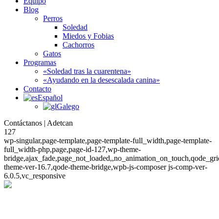
Equipo
Blog
Perros
Soledad
Miedos y Fobias
Cachorros
Gatos
Programas
«Soledad tras la cuarentena»
«Ayudando en la desescalada canina»
Contacto
Español
Galego
Contáctanos | Adetcan
127
wp-singular,page-template,page-template-full_width,page-template-
full_width-php,page,page-id-127,wp-theme-
bridge,ajax_fade,page_not_loaded,,no_animation_on_touch,qode_gri
theme-ver-16.7,qode-theme-bridge,wpb-js-composer js-comp-ver-
6.0.5,vc_responsive