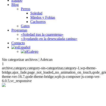
Equipo
Blog
Perros
Soledad
Miedos y Fobias
Cachorros
Gatos
Programas
«Soledad tras la cuarentena»
«Ayudando en la desescalada canina»
Contacto
Español
Galego
Sin categorizar archivos | Adetcan
1
archive,category,category-sin-categorizar,category-1,wp-theme-
bridge,ajax_fade,page_not_loaded,,no_animation_on_touch,qode_gri
theme-ver-16.7,qode-theme-bridge,wpb-js-composer js-comp-ver-
6.0.5,vc_responsive