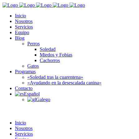
Inicio
Nosotros
Servicios
Equipo
Blog
Perros
Soledad
Miedos y Fobias
Cachorros
Gatos
Programas
«Soledad tras la cuarentena»
«Ayudando en la desescalada canina»
Contacto
Español
Galego
Inicio
Nosotros
Servicios