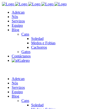
Adetcan
Nós
Servizos
Equipo
Blog
Cans
Soledad
Medos e Fobias
Cachorros
Gatos
Contáctanos
Galego
Adetcan
Nós
Servizos
Equipo
Blog
Cans
Soledad