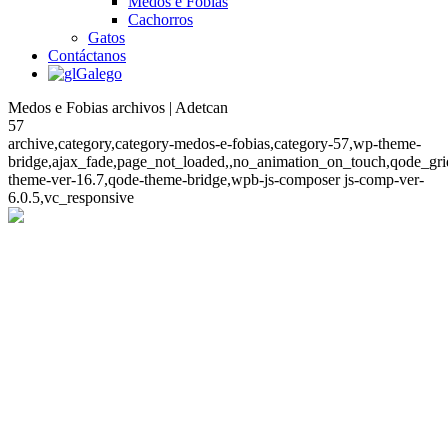
Medos e Fobias
Cachorros
Gatos
Contáctanos
Galego
Medos e Fobias archivos | Adetcan
57
archive,category,category-medos-e-fobias,category-57,wp-theme-
bridge,ajax_fade,page_not_loaded,,no_animation_on_touch,qode_gri
theme-ver-16.7,qode-theme-bridge,wpb-js-composer js-comp-ver-
6.0.5,vc_responsive